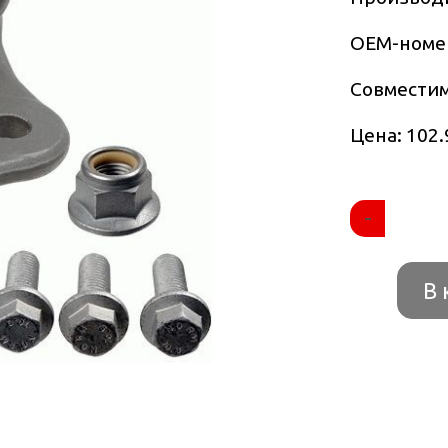
OEM-номе
Совмести
Цена: 102.
-
В 