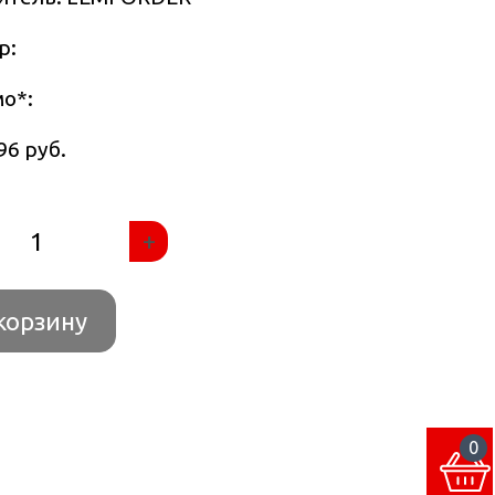
р:
мо
*
:
96 руб.
+
корзину
0