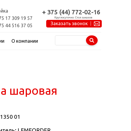
йка
+ 375 (44) 772-02-16
75 17 309 19 57
Круглосуточно: Стол заказов
Заказать звонок
75 44 516 37 05
ии
О компании
а шаровая
1350 01
итель: LEMFORDER