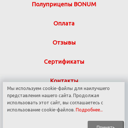
Полуприцепы BONUM
Оплата
Отзывы
Сертификаты
Контакты
Мы используем cookie-файлы для наилучшего
Указанная на сайте информация не является
представления нашего сайта. Продолжая
публичной офертой ООО «ВИТ-М» УНП 190780937
использовать этот сайт, вы соглашаетесь с
использование cookie-файлов.
Подробнее...
© 2016 - 2025 Все права защищены.
Принять