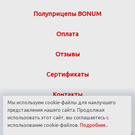
Полуприцепы BONUM
Оплата
Отзывы
Сертификаты
Контакты
Мы используем cookie-файлы для наилучшего
Указанная на сайте информация не является
представления нашего сайта. Продолжая
публичной офертой ООО «ВИТ-М» УНП 190780937
использовать этот сайт, вы соглашаетесь с
использование cookie-файлов.
Подробнее...
© 2016 - 2025 Все права защищены.