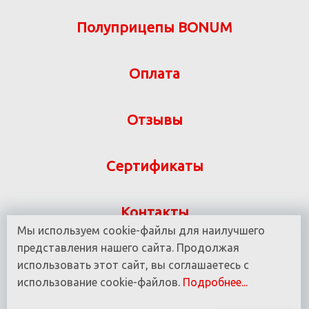
Полуприцепы BONUM
Оплата
Отзывы
Сертификаты
Контакты
Мы используем cookie-файлы для наилучшего
Указанная на сайте информация не является
представления нашего сайта. Продолжая
публичной офертой ООО «ВИТ-М» УНП 190780937
использовать этот сайт, вы соглашаетесь с
использование cookie-файлов.
Подробнее...
© 2016 - 2025 Все права защищены.