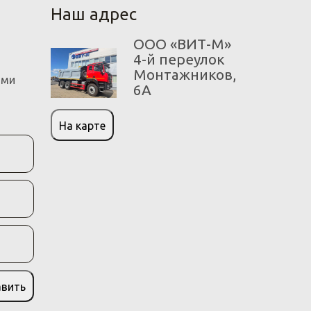
Наш адрес
ООО «ВИТ-М»
4-й переулок
Монтажников,
ами
6А
На карте
авить