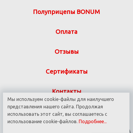
Полуприцепы BONUM
Оплата
Отзывы
Сертификаты
Контакты
Мы используем cookie-файлы для наилучшего
Указанная на сайте информация не является
представления нашего сайта. Продолжая
публичной офертой ООО «ВИТ-М» УНП 190780937
использовать этот сайт, вы соглашаетесь с
использование cookie-файлов.
Подробнее...
© 2016 - 2025 Все права защищены.