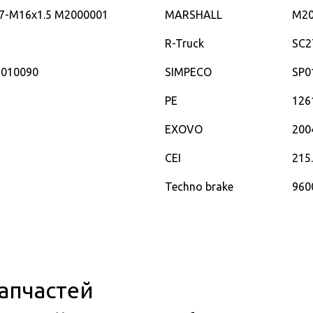
37-M16x1.5 M2000001
MARSHALL
M20
R-Truck
SC2
1010090
SIMPECO
SP0
PE
126
EXOVO
200
CEI
215
Techno brake
960
запчастей