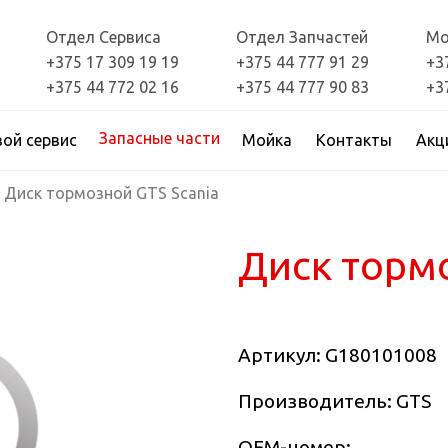
Отдел Сервиса
Отдел Запчастей
Мо
+375 17 309 19 19
+375 44 777 91 29
+3
+375 44 772 02 16
+375 44 777 90 83
+3
Запасные части
вой сервис
Мойка
Контакты
Акц
Диск тормозной GTS Scania
Диск тормо
Артикул:
G180101008
Производитель: GTS
OEM-номер: