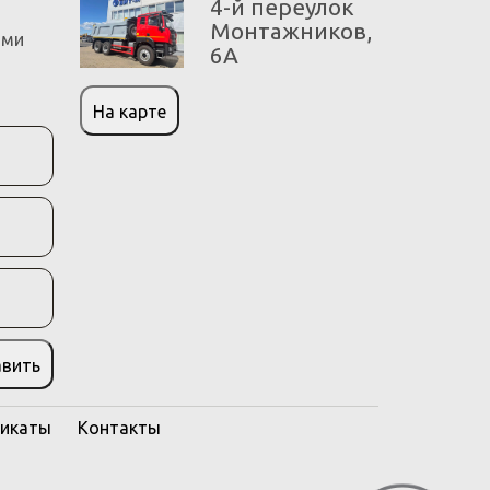
4-й переулок
Монтажников,
ами
6А
На карте
авить
икаты
Контакты