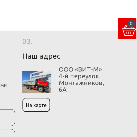
0
03.
Наш адрес
ООО «ВИТ-М»
4-й переулок
Монтажников,
ами
6А
На карте