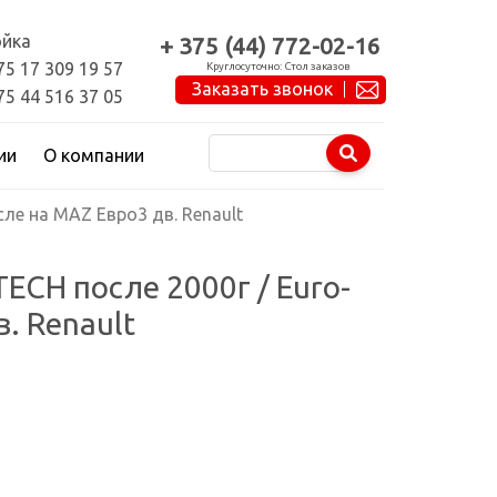
йка
+ 375 (44) 772-02-16
75 17 309 19 57
Круглосуточно: Стол заказов
Заказать звонок
75 44 516 37 05
ии
О компании
сле на MAZ Евро3 дв. Renault
ECH после 2000г / Euro-
в. Renault