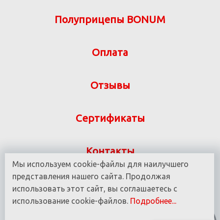
Полуприцепы BONUM
Оплата
Отзывы
Сертификаты
Контакты
Мы используем cookie-файлы для наилучшего
Указанная на сайте информация не является
представления нашего сайта. Продолжая
публичной офертой ООО «ВИТ-М» УНП 190780937
использовать этот сайт, вы соглашаетесь с
использование cookie-файлов.
Подробнее...
© 2016 - 2025 Все права защищены.