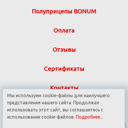
Полуприцепы BONUM
Оплата
Отзывы
Сертификаты
Контакты
Мы используем cookie-файлы для наилучшего
Указанная на сайте информация не является
представления нашего сайта. Продолжая
публичной офертой ООО «ВИТ-М» УНП 190780937
использовать этот сайт, вы соглашаетесь с
использование cookie-файлов.
Подробнее...
© 2016 - 2025 Все права защищены.