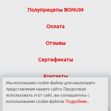
Полуприцепы BONUM
Оплата
Отзывы
Сертификаты
Контакты
Мы используем cookie-файлы для наилучшего
Указанная на сайте информация не является
представления нашего сайта. Продолжая
публичной офертой ООО «ВИТ-М» УНП 190780937
использовать этот сайт, вы соглашаетесь с
использование cookie-файлов.
Подробнее...
© 2016 - 2025 Все права защищены.