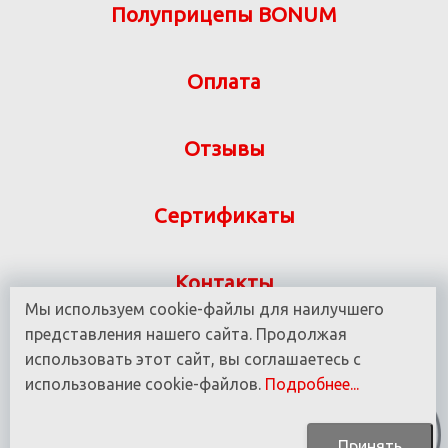
Полуприцепы BONUM
Оплата
Отзывы
Сертификаты
Контакты
Мы используем cookie-файлы для наилучшего
Указанная на сайте информация не является
представления нашего сайта. Продолжая
публичной офертой ООО «ВИТ-М» УНП 190780937
использовать этот сайт, вы соглашаетесь с
использование cookie-файлов.
Подробнее...
© 2016 - 2025 Все права защищены.
Принять