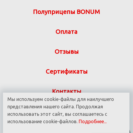
Полуприцепы BONUM
Оплата
Отзывы
Сертификаты
Контакты
Мы используем cookie-файлы для наилучшего
Указанная на сайте информация не является
представления нашего сайта. Продолжая
публичной офертой ООО «ВИТ-М» УНП 190780937
использовать этот сайт, вы соглашаетесь с
использование cookie-файлов.
Подробнее...
© 2016 - 2025 Все права защищены.