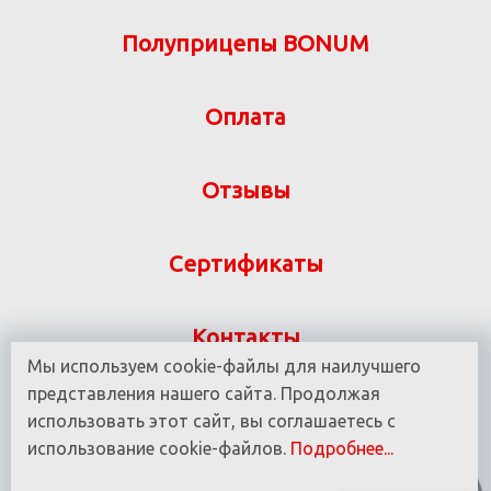
Полуприцепы BONUM
Оплата
Отзывы
Сертификаты
Контакты
Мы используем cookie-файлы для наилучшего
Указанная на сайте информация не является
представления нашего сайта. Продолжая
публичной офертой ООО «ВИТ-М» УНП 190780937
использовать этот сайт, вы соглашаетесь с
использование cookie-файлов.
Подробнее...
© 2016 - 2025 Все права защищены.