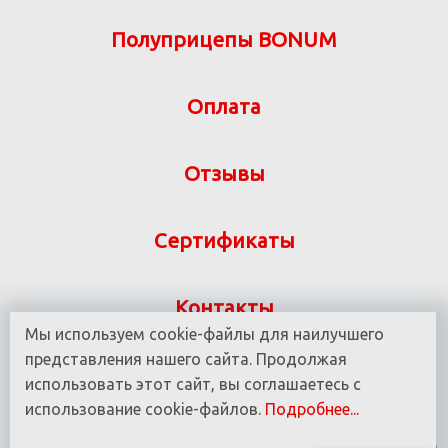
Полуприцепы BONUM
Оплата
Отзывы
Сертификаты
Контакты
Мы используем cookie-файлы для наилучшего
Указанная на сайте информация не является
представления нашего сайта. Продолжая
публичной офертой ООО «ВИТ-М» УНП 190780937
использовать этот сайт, вы соглашаетесь с
использование cookie-файлов.
Подробнее...
© 2016 - 2025 Все права защищены.