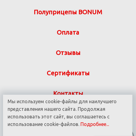
Полуприцепы BONUM
Оплата
Отзывы
Сертификаты
Контакты
Мы используем cookie-файлы для наилучшего
Указанная на сайте информация не является
представления нашего сайта. Продолжая
публичной офертой ООО «ВИТ-М» УНП 190780937
использовать этот сайт, вы соглашаетесь с
использование cookie-файлов.
Подробнее...
© 2016 - 2025 Все права защищены.