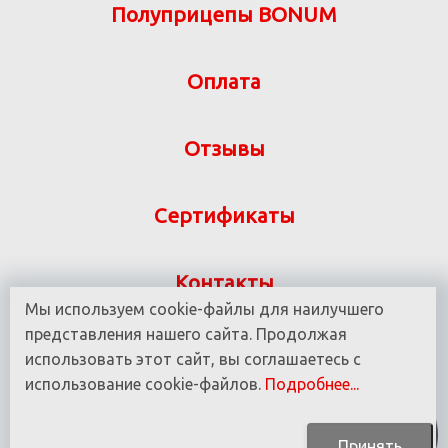
Полуприцепы BONUM
Оплата
Отзывы
Сертификаты
Контакты
Мы используем cookie-файлы для наилучшего
Указанная на сайте информация не является
представления нашего сайта. Продолжая
публичной офертой ООО «ВИТ-М» УНП 190780937
использовать этот сайт, вы соглашаетесь с
использование cookie-файлов.
Подробнее...
© 2016 - 2025 Все права защищены.
Принять