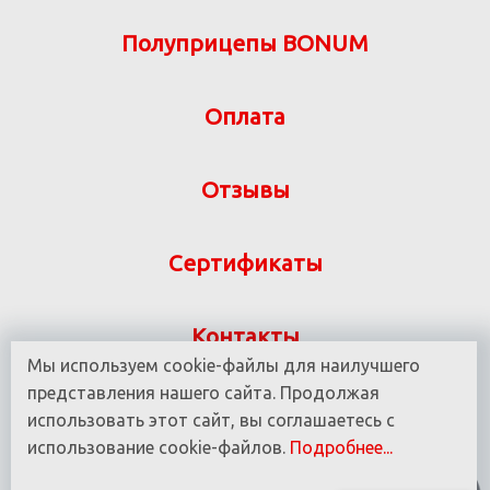
Полуприцепы BONUM
Оплата
Отзывы
Сертификаты
Контакты
Мы используем cookie-файлы для наилучшего
Указанная на сайте информация не является
представления нашего сайта. Продолжая
публичной офертой ООО «ВИТ-М» УНП 190780937
использовать этот сайт, вы соглашаетесь с
использование cookie-файлов.
Подробнее...
© 2016 - 2025 Все права защищены.