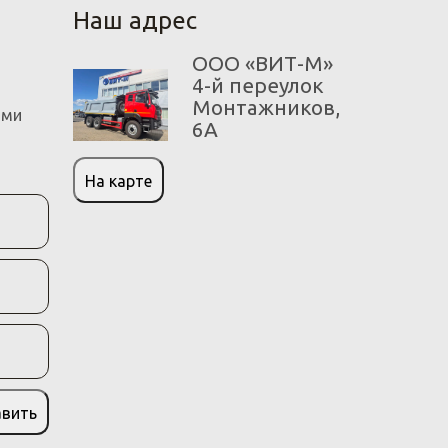
Наш адрес
ООО «ВИТ-М»
4-й переулок
Монтажников,
ами
6А
На карте
авить