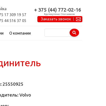
йка
+ 375 (44) 772-02-16
75 17 309 19 57
Круглосуточно: Стол заказов
Заказать звонок
75 44 516 37 05
ии
О компании
динитель
л:
25550925
дитель: Volvo
мер: