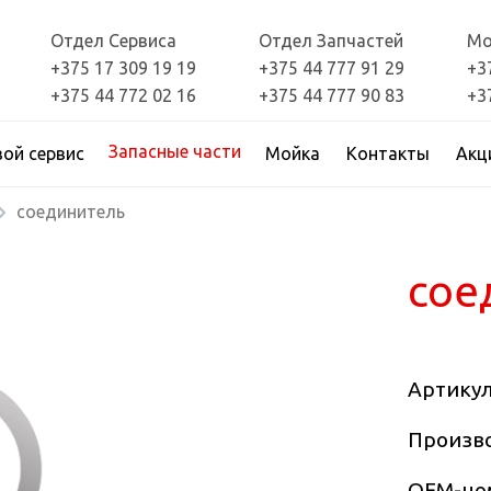
Отдел Сервиса
Отдел Запчастей
Мо
+375 17 309 19 19
+375 44 777 91 29
+3
+375 44 772 02 16
+375 44 777 90 83
+3
Запасные части
вой сервис
Мойка
Контакты
Акц
соединитель
сое
Артику
Произво
OEM-но