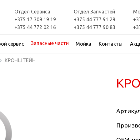
Отдел Сервиса
Отдел Запчастей
Мо
+375 17 309 19 19
+375 44 777 91 29
+3
+375 44 772 02 16
+375 44 777 90 83
+3
Запасные части
вой сервис
Мойка
Контакты
Акц
КРОНШТЕЙН
КР
Артику
Произво
OEM-но