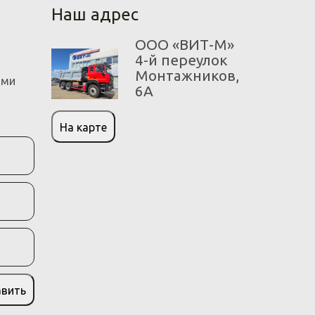
Наш адрес
ООО «ВИТ-М»
4-й переулок
Монтажников,
ами
6А
На карте
авить