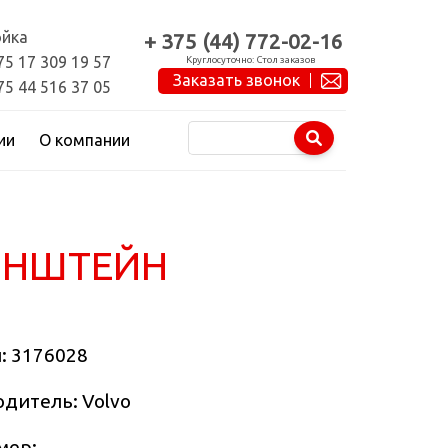
йка
+ 375 (44) 772-02-16
75 17 309 19 57
Круглосуточно: Стол заказов
Заказать звонок
75 44 516 37 05
ии
О компании
ОНШТЕЙН
л:
3176028
дитель: Volvo
мер: