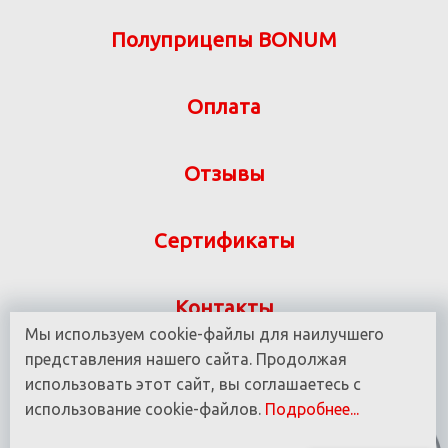
Полуприцепы BONUM
Оплата
Отзывы
Сертификаты
Контакты
Мы используем cookie-файлы для наилучшего
Указанная на сайте информация не является
представления нашего сайта. Продолжая
публичной офертой ООО «ВИТ-М» УНП 190780937
использовать этот сайт, вы соглашаетесь с
использование cookie-файлов.
Подробнее...
© 2016 - 2025 Все права защищены.