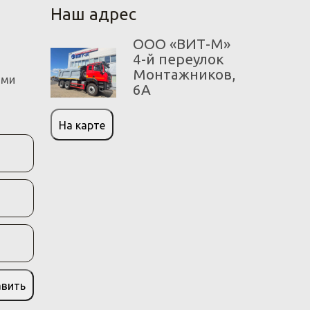
Наш адрес
ООО «ВИТ-М»
4-й переулок
Монтажников,
ами
6А
На карте
авить