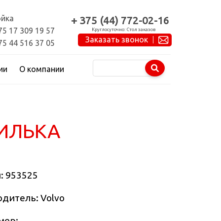
йка
+ 375 (44) 772-02-16
75 17 309 19 57
Круглосуточно: Стол заказов
Заказать звонок
75 44 516 37 05
ии
О компании
ИЛЬКА
л:
953525
дитель: Volvo
мер: