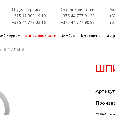
Отдел Сервиса
Отдел Запчастей
Мо
+375 17 309 19 19
+375 44 777 91 29
+3
+375 44 772 02 16
+375 44 777 90 83
+3
Запасные части
вой сервис
Мойка
Контакты
Акц
ШПИЛЬКА
ШП
Артику
Произво
OEM-но