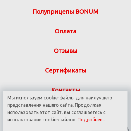
Полуприцепы BONUM
Оплата
Отзывы
Сертификаты
Контакты
Мы используем cookie-файлы для наилучшего
Указанная на сайте информация не является
представления нашего сайта. Продолжая
публичной офертой ООО «ВИТ-М» УНП 190780937
использовать этот сайт, вы соглашаетесь с
использование cookie-файлов.
Подробнее...
© 2016 - 2025 Все права защищены.