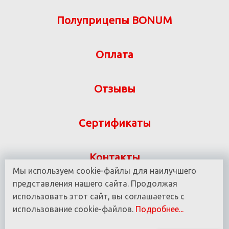
Полуприцепы BONUM
Оплата
Отзывы
Сертификаты
Контакты
Мы используем cookie-файлы для наилучшего
Указанная на сайте информация не является
представления нашего сайта. Продолжая
публичной офертой ООО «ВИТ-М» УНП 190780937
использовать этот сайт, вы соглашаетесь с
использование cookie-файлов.
Подробнее...
© 2016 - 2025 Все права защищены.