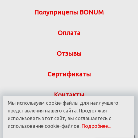
Полуприцепы BONUM
Оплата
Отзывы
Сертификаты
Контакты
Мы используем cookie-файлы для наилучшего
Указанная на сайте информация не является
представления нашего сайта. Продолжая
публичной офертой ООО «ВИТ-М» УНП 190780937
использовать этот сайт, вы соглашаетесь с
использование cookie-файлов.
Подробнее...
© 2016 - 2025 Все права защищены.